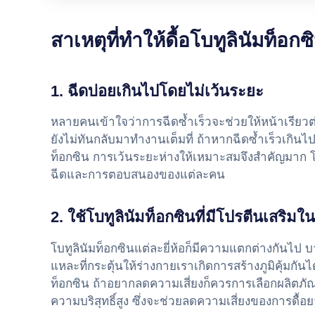
สาเหตุที่ทำให้ดื้อโบทูลินัมท็อกซ
1. ฉีดบ่อยเกินไปโดยไม่เว้นระยะ
หลายคนเข้าใจว่าการฉีดซ้ำเร็วจะช่วยให้หน้าเรียวต่อเ
ยังไม่ทันกลับมาทำงานเต็มที่ ถ้าหากฉีดซ้ำเร็วเกินไป
ท็อกซิน การเว้นระยะห่างให้เหมาะสมจึงสำคัญมาก โดย
ฉีดและการตอบสนองของแต่ละคน
2. ใช้โบทูลินัมท็อกซินที่มีโปรตีนเสริม
โบทูลินัมท็อกซินแต่ละยี่ห้อก็มีความแตกต่างกันไป บ
แหละที่กระตุ้นให้ร่างกายเราเกิดการสร้างภูมิคุ้มกันได
ท็อกซิน ถ้าอยากลดความเสี่ยงก็ควรการเลือกผลิตภัณฑ์ท
ความบริสุทธิ์สูง ซึ่งจะช่วยลดความเสี่ยงของการดื้อ