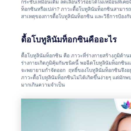
กระชับเหมือนเดิม ลดเลือนริ้วรอยได้ไม่เหมือนที่เคยฉี
ท็อกซินหรือเปล่า? ภาวะดื้อโบทูลินัมท็อกซินสามารถเก
สาเหตุของการดื้อโบทูลินัมท็อกซิน และวิธีการป้องกันง
ดื้อโบทูลินัมท็อกซินคืออะไร
ดื้อโบทูลินัมท็อกซิน คือ ภาวะที่ร่างกายสร้างภูมิต้า
ร่างกายเกิดภูมิคุ้มกันชนิดนี้ พอฉีดโบทูลินัมท็อกซิ
จะพยายามกำจัดออก ฤทธิ์ของโบทูลินัมท็อกซินจึงอยู
ภาวะดื้อโบทูลินัมท็อกซินไม่ได้เกิดขึ้นง่ายๆ แต่มั
มากเกินความจำเป็น