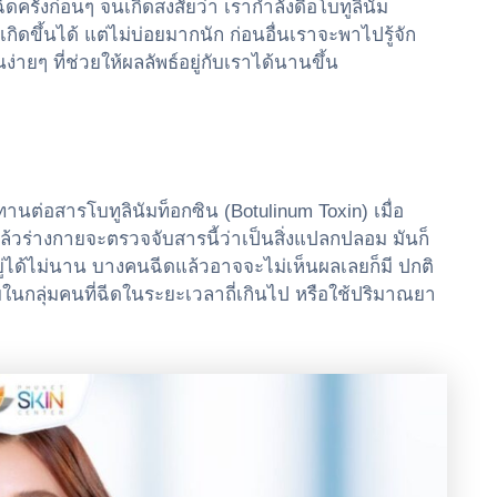
ดครั้งก่อนๆ จนเกิดสงสัยว่า เรากำลังดื้อโบทูลินัม
ิดขึ้นได้ แต่ไม่บ่อยมากนัก ก่อนอื่นเราจะพาไปรู้จัก
่ายๆ ที่ช่วยให้ผลลัพธ์อยู่กับเราได้นานขึ้น
นทานต่อสารโบทูลินัมท็อกซิน (Botulinum Toxin) เมื่อ
นแล้วร่างกายจะตรวจจับสารนี้ว่าเป็นสิ่งแปลกปลอม มันก็
่ได้ไม่นาน บางคนฉีดแล้วอาจจะไม่เห็นผลเลยก็มี ปกติ
กพบในกลุ่มคนที่ฉีดในระยะเวลาถี่เกินไป หรือใช้ปริมาณยา