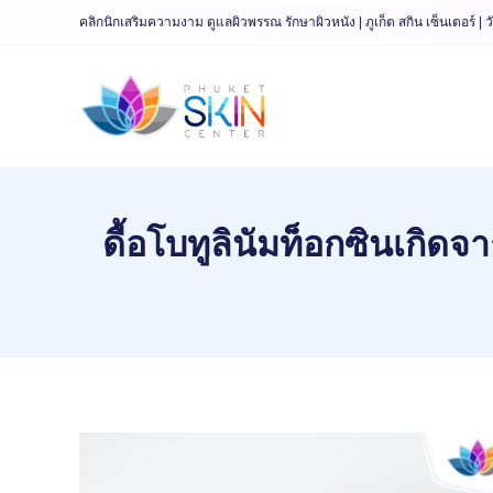
Skip
คลิกนิกเสริมความงาม ดูแลผิวพรรณ รักษาผิวหนัง | ภูเก็ต สกิน เซ็นเตอร์ | ว
to
content
ดื้อโบทูลินัมท็อกซินเกิดจ