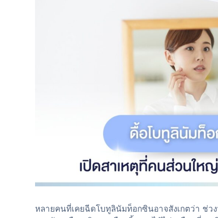
หลายคนที่เคยฉีดโบทูลินัมท็อกซินอาจสังเกตว่า ช่วงหลั