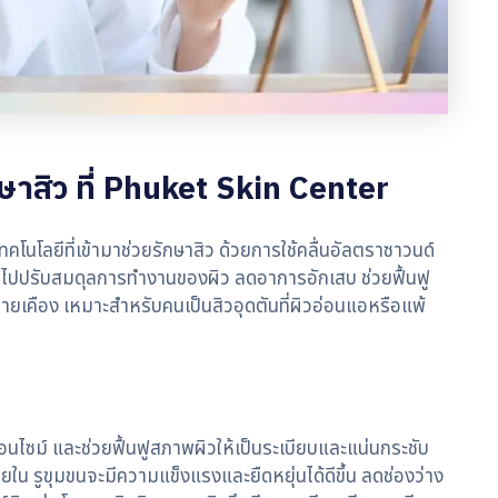
ษาสิว ที่ Phuket Skin Center
คโนโลยีที่เข้ามาช่วยรักษาสิว ด้วยการใช้คลื่นอัลตราซาวนด์
ข้าไปปรับสมดุลการทำงานของผิว ลดอาการอักเสบ ช่วยฟื้นฟู
ระคายเคือง เหมาะสำหรับคนเป็นสิวอุดตันที่ผิวอ่อนแอหรือแพ้
ไซม์ และช่วยฟื้นฟูสภาพผิวให้เป็นระเบียบและแน่นกระชับ
ายใน รูขุมขนจะมีความแข็งแรงและยืดหยุ่นได้ดีขึ้น ลดช่องว่าง