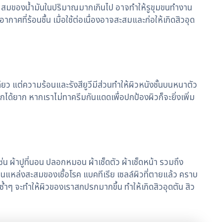
ีส่วนผสมของน้ำมันในปริมาณมากเกินไป อาจทำให้รูขุมขนทำงาน
ที่ร้อนชื้น เมื่อใช้ต่อเนื่องอาจสะสมและก่อให้เกิดสิวอุด
ว แต่ความร้อนและรังสียูวีมีส่วนทำให้ผิวหนังชั้นบนหนาตัว
อกได้ยาก หากเราไม่ทาครีมกันแดดเพื่อปกป้องผิวก็จะยิ่งเพิ่ม
 เช่น ผ้าปูที่นอน ปลอกหมอน ผ้าเช็ดตัว ผ้าเช็ดหน้า รวมถึง
็นแหล่งสะสมของเชื้อโรค แบคทีเรีย เซลล์ผิวที่ตายแล้ว คราบ
ยซ้ำๆ จะทำให้ผิวของเราสกปรกมากขึ้น ทำให้เกิดสิวอุดตัน สิว