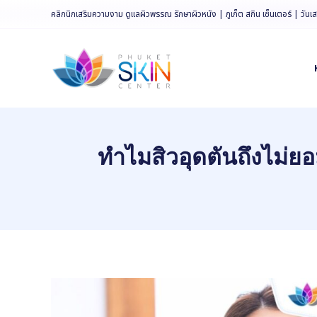
Skip
คลิกนิกเสริมความงาม ดูแลผิวพรรณ รักษาผิวหนัง | ภูเก็ต สกิน เซ็นเตอร์ | วันเ
to
content
ทำไมสิวอุดตันถึงไม่ย