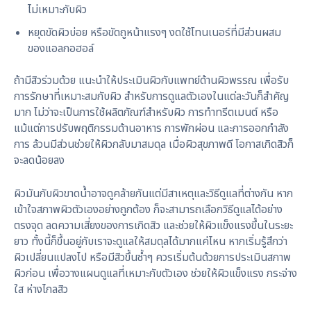
ไม่เหมาะกับผิว
หยุดขัดผิวบ่อย หรือขัดถูหน้าแรงๆ งดใช้โทนเนอร์ที่มีส่วนผสม
ของแอลกอฮอล์
ถ้ามีสิวร่วมด้วย แนะนำให้ประเมินผิวกับแพทย์ด้านผิวพรรณ เพื่อรับ
การรักษาที่เหมาะสมกับผิว สำหรับการดูแลตัวเองในแต่ละวันก็สำคัญ
มาก ไม่ว่าจะเป็นการใช้ผลิตภัณฑ์สำหรับผิว การทำทรีตเมนต์ หรือ
แม้แต่การปรับพฤติกรรมด้านอาหาร การพักผ่อน และการออกกำลัง
การ ล้วนมีส่วนช่วยให้ผิวกลับมาสมดุล เมื่อผิวสุขภาพดี โอกาสเกิดสิวก็
จะลดน้อยลง
ผิวมันกับผิวขาดน้ำอาจดูคล้ายกันแต่มีสาเหตุและวิธีดูแลที่ต่างกัน หาก
เข้าใจสภาพผิวตัวเองอย่างถูกต้อง ก็จะสามารถเลือกวิธีดูแลได้อย่าง
ตรงจุด ลดความเสี่ยงของการเกิดสิว และช่วยให้ผิวแข็งแรงขึ้นในระยะ
ยาว ทั้งนี้ก็ขึ้นอยู่กับเราจะดูแลให้สมดุลได้มากแค่ไหน หากเริ่มรู้สึกว่า
ผิวเปลี่ยนแปลงไป หรือมีสิวขึ้นซ้ำๆ ควรเริ่มต้นด้วยการประเมินสภาพ
ผิวก่อน เพื่อวางแผนดูแลที่เหมาะกับตัวเอง ช่วยให้ผิวแข็งแรง กระจ่าง
ใส ห่างไกลสิว