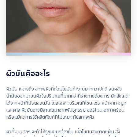
ผิวมันคืออะไร
ผิวมัน หมายถึง สภาพผิวที่ต่อมไขมันทำงานมากกว่าปกติ จนผลิต
น้ำมันออกมาบนผิวในปริมาณที่มากกว่าที่ร่างกายต้องการ มักสังเกต
ได้จากหน้าที่มันตลอดวัน โดยเฉพาะบริเวณทีโซน เช่น หน้าผาก จมูก
และคาง ผิวมันอาจมีสาเหตุมาจากพันธุกรรม ฮอร์โมน อากาศร้อน
หรือแม้แต่การใช้ผลิตภัณฑ์ที่ไม่เหมาะกับสภาพผิว
ผิวที่มันมากๆ จะทำให้รูขุมขนกว้างขึ้น เมื่อไขมันจับตัวกับฝุ่น สิ่ง