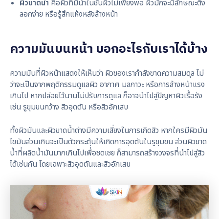
ผิวขาดน้ำ
คือผิวที่มีน้ำในชั้นผิวไม่เพียงพอ ผิวมักจะมีลักษณะตึง
ลอกง่าย หรือรู้สึกแห้งหลังล้างหน้า
ความมันบนหน้า บอกอะไรกับเราได้บ้าง
ความมันที่ผิวหน้าแสดงให้เห็นว่า ผิวของเรากำลังขาดความสมดุล ไม่
ว่าจะเป็นจากพฤติกรรมดูแลผิว อากาศ มลภาวะ หรือการล้างหน้าแรง
เกินไป หากปล่อยไว้นานไม่ปรับการดูแล ก็อาจนำไปสู่ปัญหาผิวเรื้อรัง
เช่น รูขุมขนกว้าง สิวอุดตัน หรือสิวอักเสบ
ทั้งผิวมันและผิวขาดน้ำต่างมีความเสี่ยงในการเกิดสิว หากใครมีผิวมัน
ไขมันส่วนเกินจะเป็นตัวกระตุ้นให้เกิดการอุดตันในรูขุมขน ส่วนผิวขาด
น้ำที่ผลิตน้ำมันมากเกินไปเพื่อชดเชย ก็สามารถสร้างวงจรที่นำไปสู่สิว
ได้เช่นกัน โดยเฉพาะสิวอุดตันและสิวอักเสบ