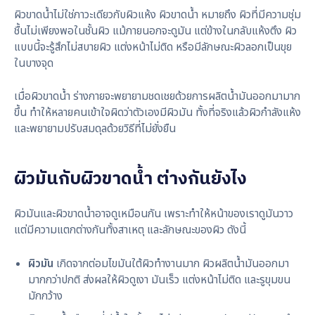
ผิวขาดน้ำไม่ใช่ภาวะเดียวกับผิวแห้ง ผิวขาดน้ำ หมายถึง ผิวที่มีความชุ่ม
ชื้นไม่เพียงพอในชั้นผิว แม้ภายนอกจะดูมัน แต่ข้างในกลับแห้งตึง ผิว
แบบนี้จะรู้สึกไม่สบายผิว แต่งหน้าไม่ติด หรือมีลักษณะผิวลอกเป็นขุย
ในบางจุด
เมื่อผิวขาดน้ำ ร่างกายจะพยายามชดเชยด้วยการผลิตน้ำมันออกมามาก
ขึ้น ทำให้หลายคนเข้าใจผิดว่าตัวเองมีผิวมัน ทั้งที่จริงแล้วผิวกำลังแห้ง
และพยายามปรับสมดุลด้วยวิธีที่ไม่ยั่งยืน
ผิวมันกับผิวขาดน้ำ ต่างกันยังไง
ผิวมันและผิวขาดน้ำอาจดูเหมือนกัน เพราะทำให้หน้าของเราดูมันวาว
แต่มีความแตกต่างกันทั้งสาเหตุ และลักษณะของผิว ดังนี้
ผิวมัน
เกิดจากต่อมไขมันใต้ผิวทำงานมาก ผิวผลิตน้ำมันออกมา
มากกว่าปกติ ส่งผลให้ผิวดูเงา มันเร็ว แต่งหน้าไม่ติด และรูขุมขน
มักกว้าง