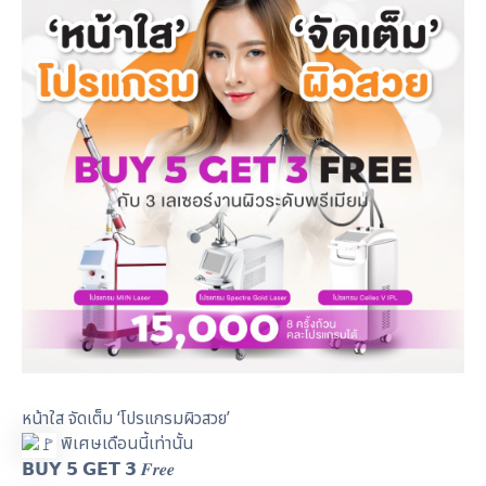
หน้าใส จัดเต็ม ‘โปรแกรมผิวสวย’
พิเศษเดือนนี้เท่านั้น
𝗕𝗨𝗬 𝟱 𝗚𝗘𝗧 𝟯 𝑭𝒓𝒆𝒆