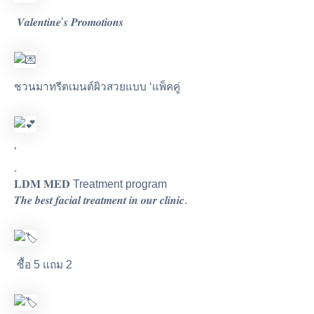
𝑽𝒂𝒍𝒆𝒏𝒕𝒊𝒏𝒆’𝒔 𝑷𝒓𝒐𝒎𝒐𝒕𝒊𝒐𝒏𝒔
ชวนมาทรีตเมนต์ผิวสวยแบบ ‘แพ็คคู่
’
.
𝐋𝐃𝐌 𝐌𝐄𝐃 Treatment program
𝑻𝒉𝒆 𝒃𝒆𝒔𝒕 𝒇𝒂𝒄𝒊𝒂𝒍 𝒕𝒓𝒆𝒂𝒕𝒎𝒆𝒏𝒕 𝒊𝒏 𝒐𝒖𝒓 𝒄𝒍𝒊𝒏𝒊𝒄.
ซื้อ 5 แถม 2