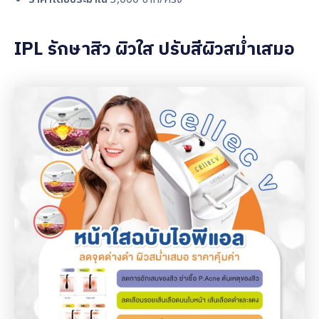
IPL รักษาสิว ผิวใส ปรับสีผิวสม่ำเสมอ